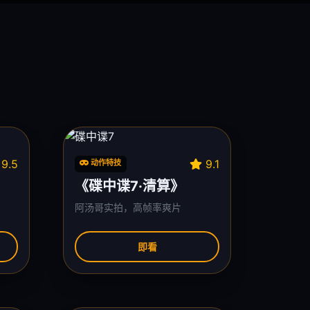
9.5
9.1
动作特技
《碟中谍7·清算》
阿汤哥实拍，高帧率爽片
即看