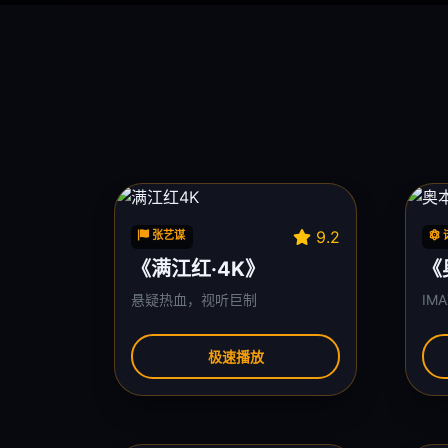
9.2
张艺谋
《满江红·4K》
《
悬疑热血，视听巨制
IM
极速播放