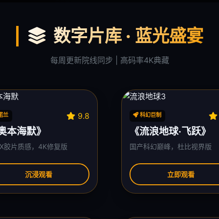
数字片库 · 蓝光盛宴
每周更新院线同步 | 高码率4K典藏
9.8
诺兰
科幻巨制
奥本海默》
《流浪地球·飞跃》
AX胶片质感，4K修复版
国产科幻巅峰，杜比视界版
沉浸观看
立即观看